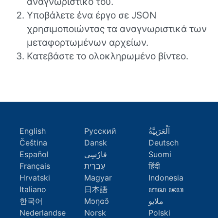
αναγνωριστικό του.
Υποβάλετε ένα έργο σε JSON
χρησιμοποιώντας τα αναγνωριστικά των
μεταφορτωμένων αρχείων.
Κατεβάστε το ολοκληρωμένο βίντεο.
English
Русский
اَلْعَرَبِيَّةُ
Čeština
Dansk
Deutsch
Español
فارْسِى
Suomi
Français
עִבְרִית
हिंदी
Hrvatski
Magyar
Indonesia
Italiano
日本語
ꦧꦱ ꦗꦮ
한국어
Mɔŋɢɔ̆
ملايو
Nederlandse
Norsk
Polski